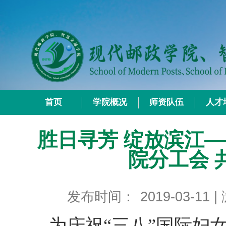
首页
学院概况
师资队伍
人才
胜日寻芳 绽放滨江
院分工会 
发布时间：
2019-03-11
|
为
庆祝
“三八”国际妇