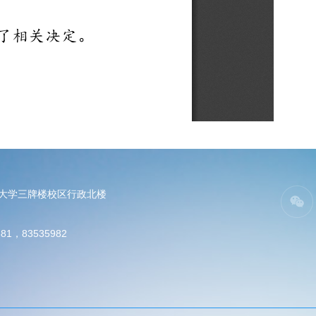
电大学三牌楼校区行政北楼
81，83535982