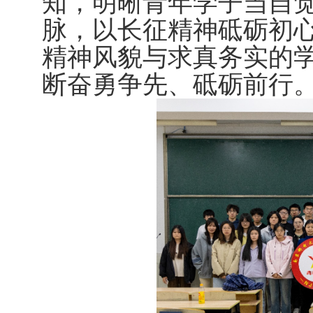
知，明晰青年学子当自
脉，以长征精神砥砺初
精神风貌与求真务实的
断奋勇争先、砥砺前行