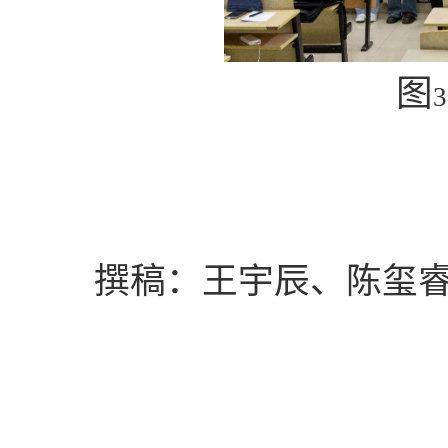
图
3
撰稿：王宇辰、陈玺睿