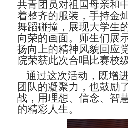
共青团员对祖国母亲和
着整齐的服装
，
手持金
舞蹈碰撞
，
展现
大学生
向荣的画面。师生们
展
扬向上的精神风貌回应
院
荣获此次
合唱比赛
校
通过这次
活动
，
既
增
团队的凝聚力，
也鼓励
战，用理想、信念、智
的精彩人生
。