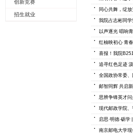
创新竞赛
同心共舞，绽放
招生就业
我院占志彬同学
以声逐光 唱响
红柚映初心 青
喜报！我院B25
追寻红色足迹 汲
全国政协常委、
邮智同辉 共启新
思辨争锋英才问
现代邮政学院、
启思·明德·砺学
南京邮电大学现