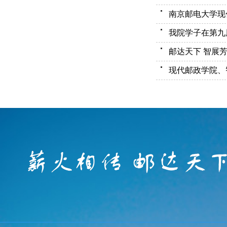
南京邮电大学现
我院学子在第九
邮达天下 智展
现代邮政学院、