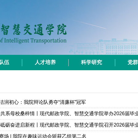
队伍
人才培养
科学研究
党
洁润初心：我院辩论队勇夺“清廉杯”冠军
 砥砺奋进启新程丨现代邮政学院、智慧交通学院召开2026届毕
赛场 | 我院在趣味运动会斩获乙组第二名