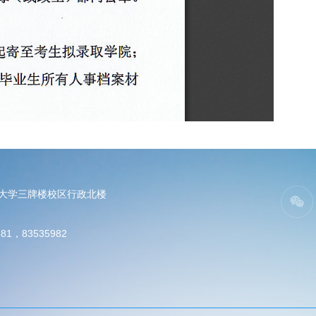
电大学三牌楼校区行政北楼
81，83535982