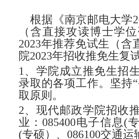
根据《南京邮电大学
2
（含直接攻读博士学位
2023
年推荐免试生（含
院
2023
年招收推免生复
1
、学院成立推免生招
录取的各项工作。坚持“
取原则。
2
、现代邮政学院招收
业：
085400
电子信息
(
(
专硕）、
086100
交通运