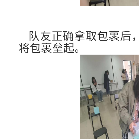
队友正确拿取包裹后
将包裹垒起
。