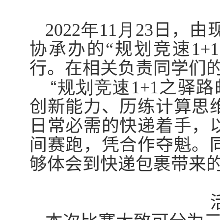
2022
年
11
月
23
日，由
协承办的
“
规划竞速
1+1
行。
在相关负责同学们
“
规划竞速
1+1
之驿路
创新能力
、
历练计算思
日常必需的快递着手，
间赛跑，凭合作夺魁。
够
体会到快递包裹带来