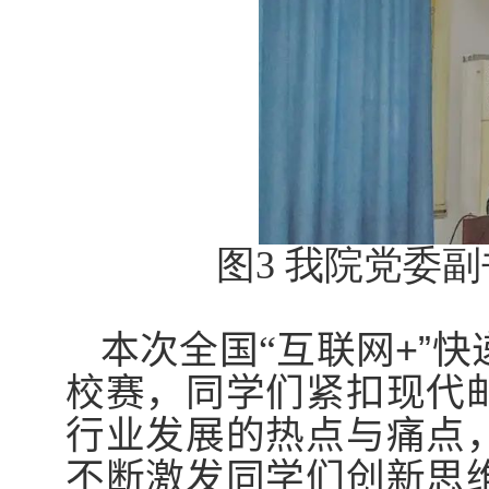
图
3
我院党委副
本次全国“互联网
+”
快
校赛，同学们紧扣现代
行业发展的热点与痛点
不断激发同学们创新思