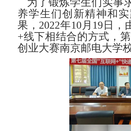
为了锻炼学生们实事
养学生们创新精神和实
果，
2022
年
10
月
19
日，
+
线下相结合的方式，第
创业大赛南京邮电大学