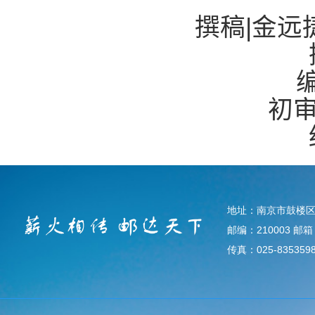
撰稿
|
金远
初
地址：南京市鼓楼区
邮编：210003 邮箱：d
传真：025-835359