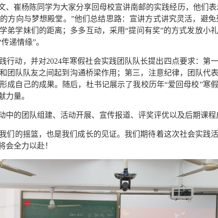
文
、
崔杨陈
同学为大家分享回母校宣讲南邮的实践经历，他们表
的方向与梦想殿堂。”他们总结思路：宣讲方式讲究灵活，避免
学弟学妹们的距离；多多
互动，采用“提问有奖”的方式
发放小
“传递情缘”。
践行动，并对
2024
年寒假社会实践团队队长提出四点要求：第
和团队队友之间起到沟通桥梁作用；第三，注意纪律，团队代
形成自己的成果。随后，杜书记展示了我校历年“爱回母校”寒
献力量。
动中的团队组建、活动开展、宣传报道、评奖评优以及后期课程
是我们的摇篮，也是我们成长的见证。我们期待着这次社会实践
将会全力以赴！