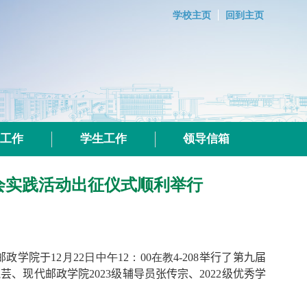
学校主页
回到主页
群工作
学生工作
领导信箱
会实践活动出征仪式顺利举行
邮政学院于
12
月
22
日中午
12
：
00
在教
4-208
举行了第九届
晓芸、现代邮政学院
2023
级辅导员张传宗、
2022
级优秀学