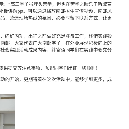
示：“高三学子虽埋头苦学，但也在苦学之瞬乐于听取宣
死板
讲解
ppt
，可以
通过
播放南邮招生宣传视频
、
南邮
风
礼品，营造现场热烈的氛围，必要时留下联系方式，
让
更
一，练好内功，出征之前做好充足准备工作，珍惜实践锻
表南邮，大家代表广大南邮学子，在外要展现积极向上的
假社会实践活动成果内容，并寄语同学们在实践中要充分
成果提交等注意事项，预祝同学们出征一切顺利！
活动的开始，更期待着在这次活动中，能够学到更多，成