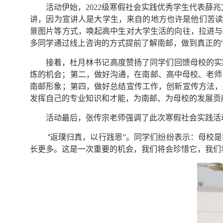
活动伊始，
2022
级寒假社会实践优秀学生代表
薛兆
讲，因为宣讲人是大学生，来自的地方也许是他们苦读
景图片等方式
，
唤起高中生对大学生活的向往，拉进与
多
同学通过线上
咨询
的方式
提前
了解南邮
，
做到真正的
接着，杜月林书记高度赞扬了同学们回馈母校的实
炼的机会；第二，做好沟通，在南邮、高中母校、老师
南邮形象；第四，做好总结宣传工作，创新宣传方法，
发挥自己的专业知识和才能，为南邮、为母校的发展贡
活动最后，张传宗老师强调了此次寒假社会实践活
“
返璞归真，以行践恩”。同学们纷纷表示：母校
长更多。这是一次重要的机会，我们将会珍惜它，我们