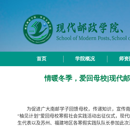
首页
学院概况
师资
情暖冬季，爱回母校|现代
为
促进
广大南邮学子
回馈母校，
传递知识，
宣
传
“柚见计划”爱回母校寒假社会实践活动出征仪式
，
现代
生代表以及苏州、福建地区各寒假实践队队长参加此次