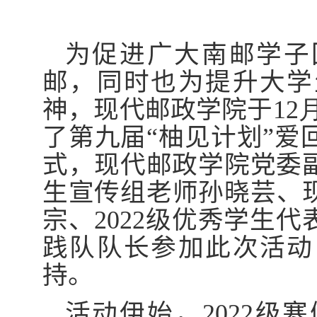
为
促进
广大南邮学子
邮，同时也为提升大学
神
，
现代邮政学院于
12
了第九届“柚见计划”爱
式
，
现代邮政学院党委
生宣传组老师孙晓芸、
宗、
2022
级优秀学生代
践队队长参加此次活动
持。
活动伊始，
2022
级寒