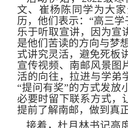
文
、
崔杨陈
同学为大家
历，他们表示：“高三学
乐于听取宣讲，因为宣
是他们苦读的方向与梦想
式讲究灵活，避免死板
宣传视频
、
南邮
风景图
活的向往，拉进与学弟
“提问有奖”的方式
发放
必要时留下联系方式，
提前
了解南邮
，
做到真正
接着，杜月林书记高