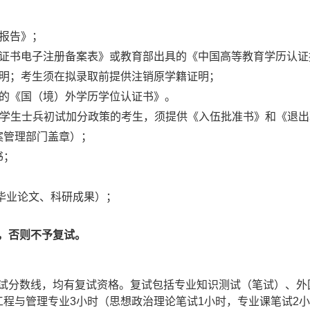
报告》；
证书电子注册备案表》或教育部出具的《中国高等教育学历认证
明；考生须在拟录取前提供注销原学籍证明；
的《国（境）外学历学位认证书》。
大学生士兵初试加分政策的考生，须提供《入伍批准书》和《退
案管理部门盖章）；
书；
毕业论文、科研成果）；
，否则
不予复试
。
试分数线，均有复试资格。复试包括专业知识测试
（
笔试
）
、外
工程与管理专业
3
小时（思想政治理论笔试
1
小时，专业课笔试
2
小