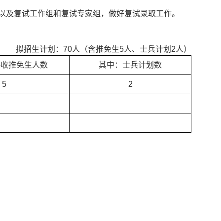
以及复试工作组
和复试专家组，做好复试录取工作。
拟招生计划：
70
人（含推免生
5
人、士兵计划
2
人）
接收推免生人数
其中：士兵计划数
5
2