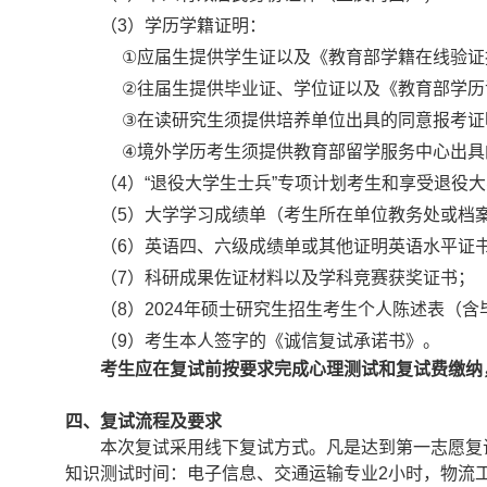
（
3
）学历学籍证明：
①
应届生提供学生证以及《教育部学籍在线验证
②
往届生提供毕业证、学位证以及《教育部学历
③
在读研究生须提供培养单位出具的同意报考证
④
境外学历考生须提供教育部留学服务中心出具
（
4
）“退役大学生士兵”专项计划考生和享受退役
（
5
）大学学习成绩单（考生所在单位教务处或档
（
6
）英语四、六级成绩单或其他证明英语水平证
（
7
）科研成果佐证材料以及学科竞赛获奖证书；
（
8
）
2024
年硕士研究生招生考生个人陈述表（含
（
9
）考生本人签字的《诚信复试承诺书》。
考生应在复试前按要求
完成心理测
试
和
复试费缴纳
四
、
复试
流程及要求
本次复试采用线下复试方式。凡是达到第一志愿复
知识测试时间：电子信息、交通运输专业
2
小时，物流