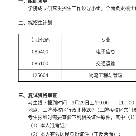
一、
组织领导
学院成立研究生招生工作领导小组，全面负责硕士
二、拟招生计划
专业代码
专业
085400
电子信息
086100
交通运输
125604
物流工程与管理
三、复试资格审查
考生线下报到时间：
3
月
29
日上午
9:00――11
：
00
地点：三牌楼校区行政北楼
207
（三牌楼校区东门
考生报到时需要查验下列相关证件原件，其中（
1
（
1
）本人准考证；
（
2
）本人有效居民身份证件（正反两面）；