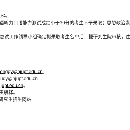
60%
。
语听力口语能力测试成绩小于
30
分的考生不予录取；思想政治素
复试工作领导小组确定拟录取考生名单后，报研究生院
审核
，
ongqy@njupt.edu.cn
。
udy@njupt.edu.cn
upt.edu.cn
。
责解释。
研究生招生网站