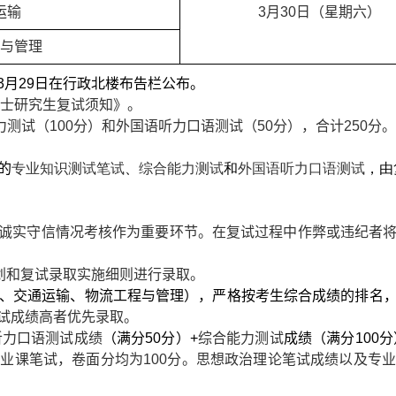
运输
3
月
30
日（星期六）
与管理
3
月
29
日在行政北楼布告栏公布。
士研究生复试须知》。
力测试（
100
分）和外国语听力口语测试（
50
分），合计
250
分。
的
专业知识测试笔试
、
综合能力测试
和
外国语听力口语测试
，由
诚实守信情况考核作为重要环节。在复试过程中作弊或违纪者
划
和复试录取实施细则进行录取。
、交通运输、物流工程与管理）
，
严格按考生综合成绩的排名
试
成绩
高者优先录取
。
听力口语测试成绩
（满分
5
0
分）
+
综合能力测试
成绩
（满分
1
00
分
专业课笔试，卷面分均为
100
分。思想政治理论笔试成绩以及专