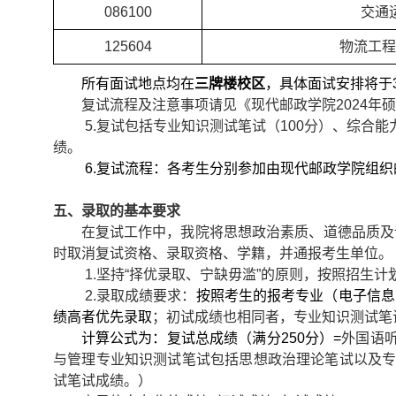
086100
交通
125604
物流工程
所有面试地点均在
三牌楼校区
，
具体
面试
安排
将于
复试流程及注意事项请见《现代邮政学院
2024
年硕
5.
复试包括专业知识测试笔试（
100
分）、综合能
绩。
6.
复试流程：各考生分别参加由现代邮政学院组织
五、
录取的基本要求
在复试工作中，我院将思想政治素质、道德品质及
时取消复试资格、录取资格、学籍，并通报考生单位。
1.
坚持“择优录取
、
宁缺毋滥”的原则，按照招生
计
2.
录取成绩要求：
按照考生的报考专业（电子信息
绩高者优先录取
；
初试成绩也相同者，
专业知识测试笔
计算公式为：
复试
总成绩
（满分
2
50
分）
=
外国语
与管理专业知识测试笔试包括思想政治理论笔试以及
试笔试成绩。）