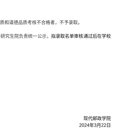
质和道德品质考核不合格者，不予录取。
由研究生院负责统一公示，
拟录取名单审核通过后在
学校
现代邮政学院
2024
年
3
月
22
日