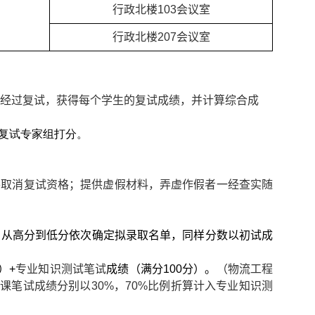
行政北楼
10
3
会议室
行政北楼
207
会议室
经过复试，获得每个学生的复试成绩，并计算综合成
复试专家组打分。
将取消复试资格；提供虚假材料，弄虚作假者一经查实随
，
从高
分
到低
分
依次
确定拟录取名单，
同样分数以初试成
）
+
专业知识测试笔试
成绩
（满分
1
00
分
）。
（物流工程
业课笔试成绩分别以
30%
，
70%
比例折算计入专业知识测