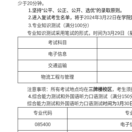
少于
20
分钟。
1
.
坚持
“
公平、公正、公开、选优
”
的录取原则。
2
.
进入复试考生名单，将于
2024
年
3
月
22
日
在学院
3.
专业知识测试（满分
100
分）
专业知识测试采用笔试的形式，时间为
3
月
29
日（
考试科目
电子信息
交通运输
物流工程与管理
注意事项：所有考试地点均在
三牌楼校区
，考生须
4.
综合能力测试和外国语听力口语测试（满分
150
综合能力测试和外国语听力口语测试
时间为
3
月
30
专业代码
专
085400
电子