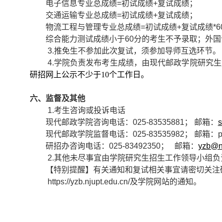
电子信息专业总成绩
=
初试成绩
+
复试成绩；
交通运输专业总成绩
=
初试成绩
+
复试成绩；
物流工程与管理专业总成绩
=
初试成绩
+
复试成绩
*
综合能力测试成绩小于
60
分的考生不予录取；外国
3.
推免生不参加此次复试，须参加导师互选环节。
4.
学院负责发布考生成绩，由现代邮政学院研究生
研招网
上公示
不少于
1
0
个工作日。
六、监督及其他
1.
考生咨询或投诉电话
现代邮政学院咨询电话：
025-83535881
； 邮箱：
s
现代邮政学院监督电话：
025-83535982
； 邮箱：
p
研招办咨询电话：
025-83492350
； 邮箱：
yzb@nj
2.
其他未尽事宜由
学院
研究生招生工作领导小组负
【特别提醒】有关通知和复试相关事宜请密切关注
https://yzb.njupt.edu.cn/
及学院网站的通知。