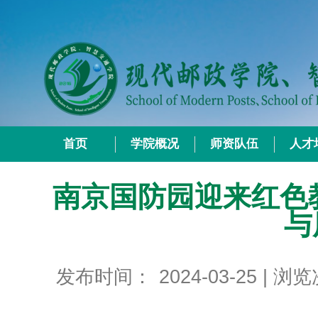
首页
学院概况
师资队伍
人才
南京国防园迎来红色
与
发布时间：
2024-03-25
| 浏