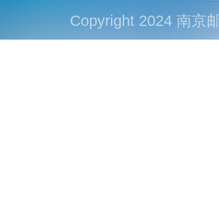
Copyright 202