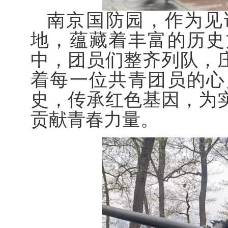
南京国防园，作为见
地，蕴藏着丰富的历史
中，团员们整齐列队，
着每一位共青团员的心
史，传承红色基因，为
贡献青春力量。