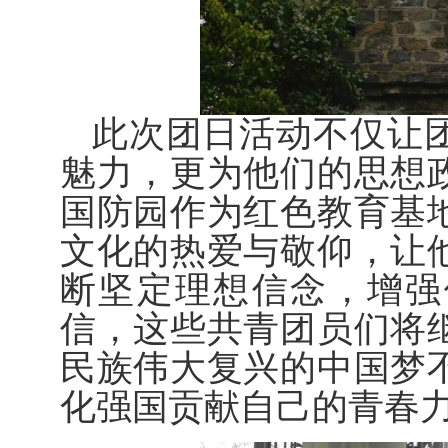
此次团日活动不仅让
魅力，更为他们的思想
国防园作为红色教育基
文化的热爱与敬仰，让
断坚定理想信念，增强
信，这些共青团员们将
民族伟大复兴的中国梦
化强国贡献自己的青春