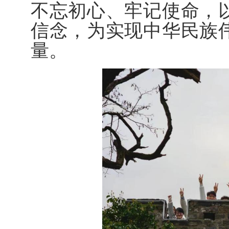
不忘初心、牢记使命，
信念，为实现中华民族
量。