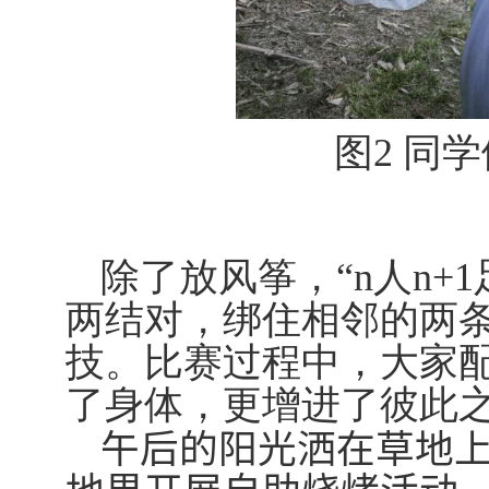
图
2
同学
除了放风筝，“
n
人
n+1
两结对，绑住相邻的两
技。比赛过程中，大家
了身体，更增进了彼此
午后的阳光洒在草地