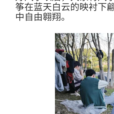
筝在蓝天白云的映衬下
中自由翱翔。