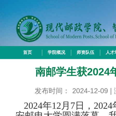
首页
学院概况
师资队伍
人才
南邮学生获202
发布时间：
2024-12-09
|
2024
年
12
月
7
日，
2024
安邮电大学圆满落幕，我