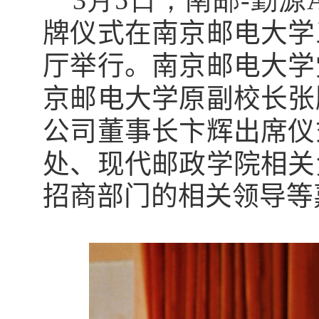
3
月
5
日，南邮
-
勤源
牌仪式在南京邮电大学
厅举行。
南京邮电大学
京邮电大学原副校长张
公司
董事长卞辉
出
席
仪
处、现代邮政学院相关
招商部门的相关领导等