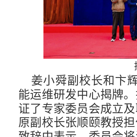
姜小
舜
副校长和
卞
能运维研发中心
揭牌。
证了专家委员会成立及
原副校长张顺颐教授担
致辞中
表示
，委员会将