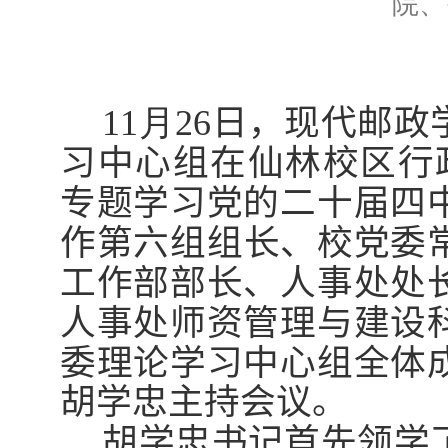
院、
11
月
26
日，
现代邮政
习中心组在
仙林
校区行
专题学习党的二十届四
作第
六
组组长、校党委
工作部部长、人事处处
人事处师资管理与建设
委理论学习中心组全体
胡学忠
主持会议。
胡学忠书记首先领学