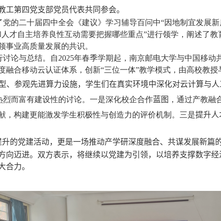
教工第四党支部党员代表共同参会。
了党的二十届四中全会《建议》学习辅导百问中“因地制宜发展新
和人才自主培养良性互动需要把握哪些重点”进行领学，阐述了教
领事业高质量发展的共识。
行讨论与总结。自
2025
年春季学期起，南京邮电大学与中国移动
度融合移动云认证体系，创新“三位一体”教学模式，由高校教授
型、参观先进算力设施
，
学生们在真实环境中深化对云计算与人
热烈而富有建设性的讨论。一是深化校企合作
蓝图
，通过产教融
献，构建更能激发学生积极性与创造力的评价机制。三是
提升人
提升的党建活动，更是一场推动产学研深度融合、共谋发展新篇
方向迈进。双方表示，将继续以党建为引领，以培养支撑数字经
大合力。