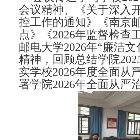
会议精神、《关于深入
控工作的通知》《南京
点》《
202
6
年监督检查
邮电大学
2026
年“廉洁文
精神，回顾总结学院
202
实学校
202
6
年度全面从
署学院
202
6
年全面从严