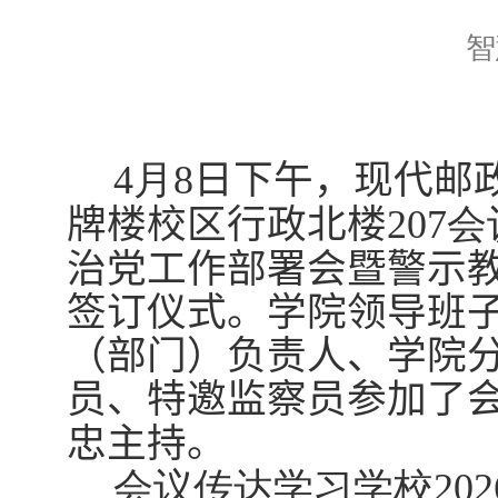
智
4
月
8
日下午，现代邮
牌楼校区行政北楼
207
会
治党工作部署会暨警示
签订仪式。
学院领导班
（部门）负责人、学院
员、特邀监察员参加了
忠
主持。
会议传达学习学校
202