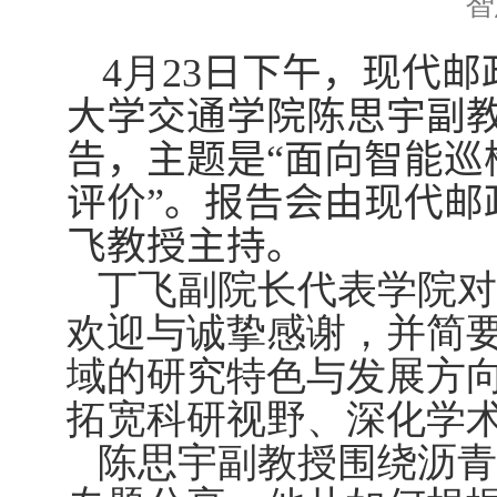
智
4
月
23
日下午，现代邮
大学交通学院陈思宇副
告，
主题是
“面向智能
评价”。
报告会
由现代邮
飞
教授
主持。
丁飞副院长代表学院对
欢迎与诚挚感谢，并简
域的研究特色与发展方
拓宽科研视野、深化学
陈思宇副教授围绕沥青