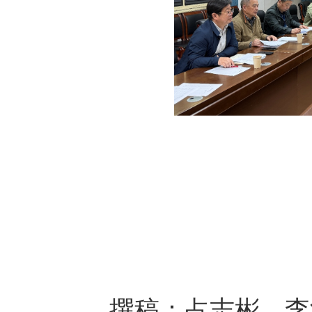
撰稿：
占志彬
、
李