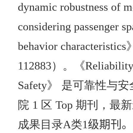
dynamic robustness of m
considering passenger sp
behavior characteristics
112883
）。《
Reliabili
Safety
》 是可靠性与安全
院
1
区
Top
期刊，最
成果目录
A
类
1
级期刊。