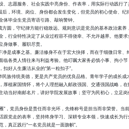
设、志愿服务、社会实践中亮身份、作表率，用实际行动践行了
园后，环境、岗位、身份都会发生变化，但党员的初心使命、纪
全体毕业生党员寄语引路、敲响警钟。
成方圆，守纪律方能行稳致远。规则意识是党员的基本政治素养
全，行业特性决定了从业过程容不得侥幸、不允许越界。他要求
立身做事、履职尽责。
干净是成事之基。廉洁修身不在于宏大抉择，而在于细微日常、
面临各类人情往来与利益考验。他叮嘱大家务必慎小事、拘小节
扣好人生廉洁从业的“第一粒扣子”。
华民族传统美德，更是共产党员的优良品格。青年学子的成长成
，厚植家国情怀，将个人理想融入邮政强国、交通强国战略，在
主动当好南邮名片，讲好学院发展故事；坚守为民初心，立足岗
头雁”，党员身份是责任而非光环，先锋称号是担当而非荣誉。当
话跟党走的表率，坚持终身学习、深耕专业本领，快速成长为行
，真正践行“一名党员就是一面旗帜”。