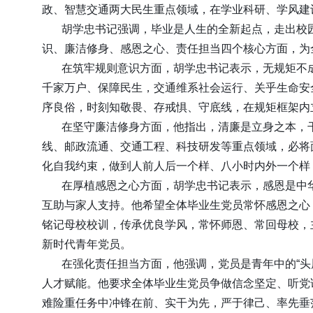
政、智慧交通两大民生重点领域，在学业科研、学风建
胡学忠书记强调，毕业是人生的全新起点，走出校
识、廉洁修身、感恩之心、责任担当四个核心方面，为
在筑牢规则意识方面，胡学忠书记表示，无规矩不
千家万户、保障民生，交通维系社会运行、关乎生命安
序良俗，时刻知敬畏、存戒惧、守底线，在规矩框架内
在坚守廉洁修身方面，他指出，清廉是立身之本，
线、邮政流通、交通工程、科技研发等重点领域，必将
化自我约束，做到人前人后一个样、八小时内外一个样，
在厚植感恩之心方面，胡学忠书记表示，感恩是中
互助与家人支持。他希望全体毕业生党员常怀感恩之心
铭记母校校训，传承优良学风，常怀师恩、常回母校，
新时代青年党员。
在强化责任担当方面，他强调，党员是青年中的“
人才赋能。他要求全体毕业生党员争做信念坚定、听党
难险重任务中冲锋在前、实干为先，严于律己、率先垂范