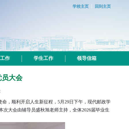
学校主页
回到主页
群工作
学生工作
领导信箱
党员大会
院
使命，顺利开启人生新征程，
5
月
29
日下午，现代邮政学
本次大会由辅导员盛秋旭老师主持，全体
2026
届毕业生