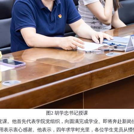
图
2
胡学忠书记授课
党课。他首先代表学院党组织，向圆满完成学业、即将奔赴新岗
用表示衷心感谢。他表示，四年求学时光里，各位学生党员从懵