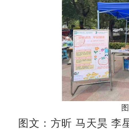
图
图文：方昕 马天昊 