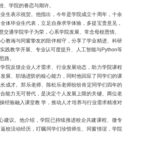
校、学院的眷恋与期许。
毕业生表示祝贺。他指出，今年是学院成立十周年，十余
语全体毕业生代表，立足自身求学体验，多提宝贵意见，
慧交通学院学子为荣，心系学院发展、常念母校恩情。
悉心教诲与同窗挚友的陪伴相守，分享了学业精进、科研
践教学开展、专业认可度提升、人工智能与Python等
思路。
向学院反馈企业人才需求、行业发展动态，助力学院课程
远发展、职场进阶的核心能力，同时他回应了同学们的课
成长成才。郑乐老师、陈松乐老师纷纷肯定同学们四年的
综合能力无可替代，是决定个人发展上限的关键。两位老
操经验融入课堂教 学，推动人才培养与行业需求精准对
心建议。他介绍，学院已持续推进校企共建课程、
微专
身返校活动经历，叮嘱同学们珍惜师生、同窗情谊，学院