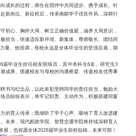
双向成长的过程，师生在陪伴中共同进步、携手成长。针
奔赴新岗位、新征程后，传承南邮学子优良作风，深耕行
坚守初心、胸怀大局，树立正确价值观，涵养大局意识，
积极担当，快速适应新环境、新集体，尊师敬长、团结同
友力量。他强调，母校永远是全体毕业生的坚强后盾，期
6届毕业生担任校友联络员，其中本科生6名、研究生3
发展成果、搭建校友与母校的沟通桥梁、传递校友优秀事
发聘书与纪念品，以此表彰受聘同学的责任担当，勉励大
联络员纷纷表示，将牢记职责、主动作为，积极搭建同窗
聚力的育人传承；既倾听了学子心声、吸纳了育人改进建
梁。未来，现代邮政学院、智慧交通学院将持续深耕育人
展，也祝愿全体2026届毕业生前程似锦，未来可期！