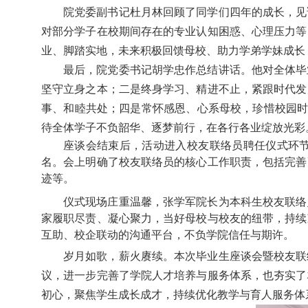
院党委副书记杜月林回顾了同学们四年的成长，见
对部分学子在校期间存在的专业认知困惑、心理压力等
业、脚踏实地，未来积极回馈母校、助力学弟学妹成长
最后，院党委书记胡学忠作总结讲话。他对全体毕
坚守立身之本；二是终身学习、精进不止，紧跟时代发
事、和睦共处；四是常怀感恩、心系母校，珍惜校园时
待全体学子不负韶华、逐梦前行，在各行各业绽放光彩
座谈会结束后，活动进入校友联络员聘任仪式环节
名。会上明确了校友联络员的核心工作职责，包括完善
迹等。
仪式现场庄重温馨，张学军院长为本科生校友联络
家履职尽责、凝心聚力，当好母校与校友的纽带，持续
互助、校企联动的沟通平台，不负学院信任与期许。
岁月如歌，薪火赓续。本次毕业生座谈会暨校友联
议，进一步完善了学院人才培养与服务体系，也夯实了
初心，聚焦学生成长成才，持续优化教学与育人服务体