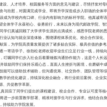
建设、人才培养、校园服务等方面的意见与建议，尽情抒发对母
舍与欣慰，对圆满完成学业、即将升学深造或步入职场的全体
设成为学校内有口碑、行业内有影响力的标杆学院。他真诚寄
望全体学子永葆初心、奋勇前行，未来以身为现代邮政学院、智
同学们真诚回顾了大学求学生涯的点滴成长，感恩学院老师的
业认知与就业深造体验，围绕课程体系优化、校企合作深化、实
言献策，为学院高质量发展提供了诸多贴合实际、极具价值的参考
逐一寄语学子。徐劲松老师欢迎毕业生们立足行业一线，持续
，叮嘱同学们步入社会后着重锤炼沟通协作能力，这是个人长
，并鼓励同学们保持乐观心态，直面人生挫折与困境，在磨砺中
业技能可以借助技术辅助，但沟通统筹、社交协作、团队管理等
教学的优化建议，持续深化校企融合，将行业前沿案例、企业实
源、共促教学革新。
认真回应了同学们提出的课程建设、校企合作、专业认可度等核
将进一步前置教学部署、精准对接学生与行业诉求。他结合自
，持续助力学院发展。