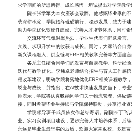
求学期间的所思所得、成长感悟，坦诚提出对学院教学
院长张学军为本次座谈会致辞。他感慨毕业季的不
载深耕积淀，学院始终砥砺前行、稳步发展，致力于建
助力学院优化软硬件建设、完善人才培养体系，同时希
交流环节气氛温馨热烈，毕业生代表们踊跃发言。
实践、求职升学中的收获与成长。同时，大家结合自身行
新兴课程融入、供应链与ERP相关教学完善等方面建
各系主任结合同学们的发言与自身教学、科研经验
迭代与教学优化。李炜卓老师结合招生与育人工作感悟
程改革建议，明确学院将落地优化ERP相关课程教学
蜕变与成长，并指出，在AI技术快速发展的当下，专
师表示，学院将认真吸纳同学们关于物流管理、供应链
接，同时希望毕业生持续与学院保持联动，共享行业资
学院领导班子成员依次作总结寄语。副院长丁飞
业
、实习实训项目建设，逐步完善人才培养体系，后续
永远是毕业生最坚实的后盾，欢迎大家常返校、多建言