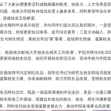
证了大家从懵懂青涩到成熟稳重的蜕变。他表示，人才培养是
问题，他表示学院将持续优化育人服务体系，同时希望毕业生
，搭建校友互助桥梁。
业生顺利毕业表示祝贺，并向同学们提出四点殷切期许。一是
展步伐，持续更新知识体系、提升综合素养；三是主动融入、
光与师生情谊，离校后常回“家”看看，延续师生情缘、凝聚校
。
。根据南京邮电大学校友会相关工作部署，学院共聘任9名202
更新班级校友信息、组织开展校友联谊活动、宣传学校与学院
员颁发聘书与定制纪念品，胡学忠书记为研究生校友联络员颁
凝聚校友力量、传承南邮精神、助力学院长远发展。受聘校友
络员聘任仪式，既是一场温情满满的毕业送别，更是一次凝心
校友联络工作基础，搭建起长效化的校企、校友、师生沟通桥
系，同时依托校友资源凝聚发展合力，推动学院各项事业高质量发