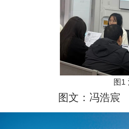
图1
图文：冯浩宸