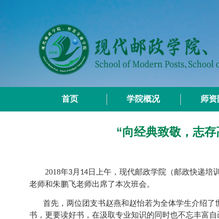
首页
学院概况
师资
“向经典致敬，志存
2018
年
月
日上午，
现代邮政学院（邮政快递培
3
14
老师和朱鹏飞老师出席了本次班会。
首先，两位团支书赵燕和赵怡若为全体学生介绍了
书，更要读好书，在汲取专业知识的同时也不忘丰富自