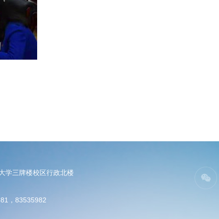
电大学三牌楼校区行政北楼
81，83535982