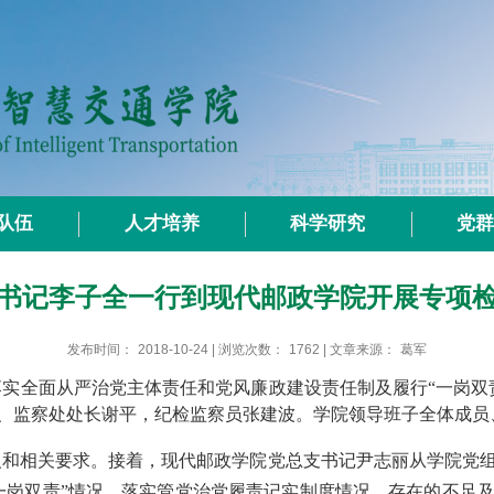
队伍
人才培养
科学研究
党
书记李子全一行到现代邮政学院开展专项
发布时间：
2018-10-24
| 浏览次数：
1762
| 文章来源：
葛军
就落实全面从严治党主体责任和党风廉政建设责任制及履行“一岗
、监察处处长谢平，纪检监察员张建波。学院领导班子全体成员
义和相关要求。接着，现代邮政学院党总支书记尹志丽从学院党
一岗双责”情况、落实管党治党履责记实制度情况、存在的不足