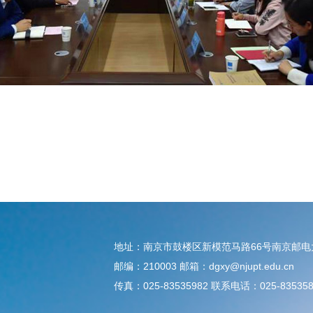
地址：南京市鼓楼区新模范马路66号南京邮
邮编：210003 邮箱：dgxy@njupt.edu.cn
传真：025-83535982 联系电话：025-835358