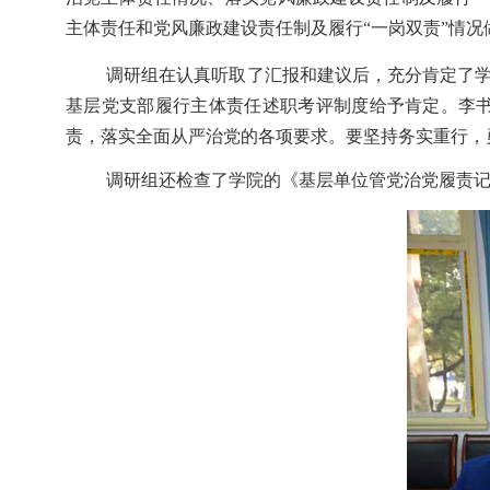
主体
责任和党风廉政建设责任制及履行
“一岗双责”情
调研组在认真听取了汇报和建议后，充分肯定了
基层党支部履行主体责任述职考评制度给予肯定。李
责，落实全面从严治党的各项要求。要坚持务实重行，
调研组还检查了学院的《基层单位管党治党履责