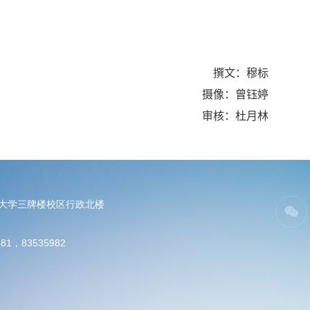
撰文：穆标
摄像：曾钰婷
审核：杜月林
电大学三牌楼校区行政北楼
81，83535982