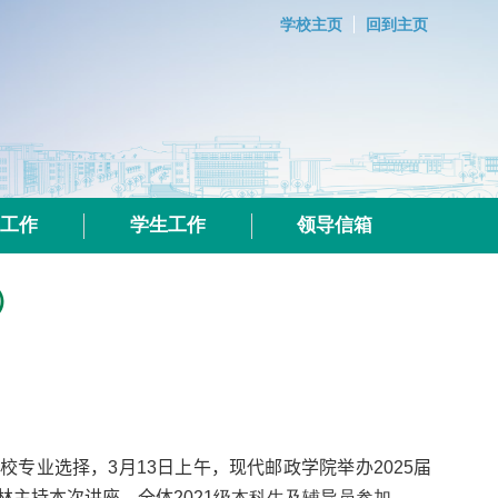
学校主页
回到主页
群工作
学生工作
领导信箱
）
院校专业选择
，
3
月
13
日上午，现代邮政学院举办
2025
届
林
主持本次
讲座，
全体
2021
级本科生及辅导员参加。