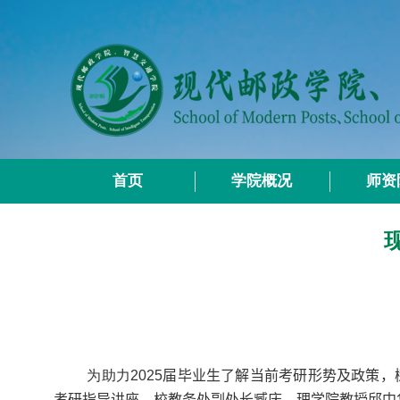
首页
学院概况
师资
为助力
2025
届毕业生了解当前考研形势及政策，
考研指导讲座
，
校教务处副处长臧庆、
理学院教授邱中