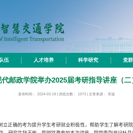
队伍
人才培养
科学研究
党
现代邮政学院举办2025届考研指导讲座（二
发布时间：
2024-03-19
| 浏览次数：
1073
| 文章来源：
宋波
树立正确的考为提升学生考研就业积极性，帮助学生了解考研
华
、研究生
陆玉彬、柴锐铭
邀参加本次
讲座，
院党委副书记
杜月