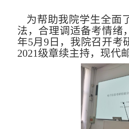
为帮助我院学生全面
法，合理调适备考情绪
年
5
月
9
日，我院召开考
2021
级章续主持，现代