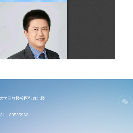
电大学三牌楼校区行政北楼
81，83535982