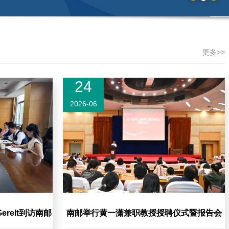
更多>>
24
2026-06
erelt到访南邮
南邮举行黄一潇兼职教授授聘仪式暨报告会